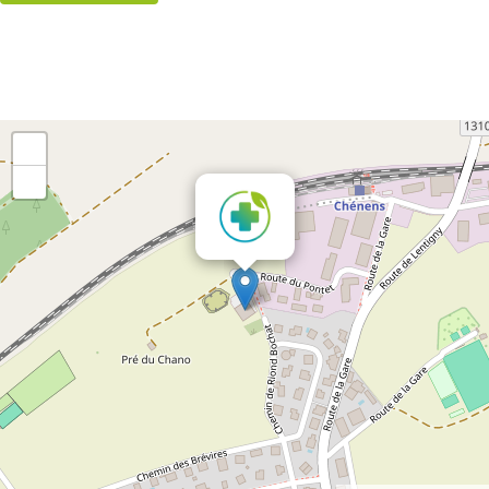
+
-
×