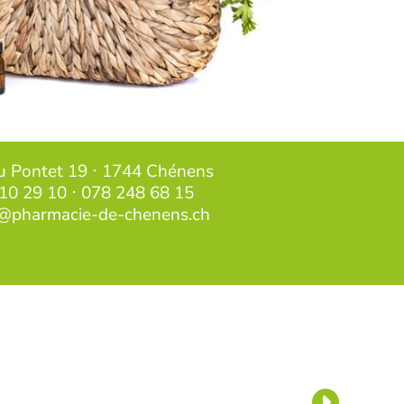
u Pontet 19 ⋅ 1744 Chénens
10 29 10
⋅
078 248 68 15
@pharmacie-de-chenens.ch