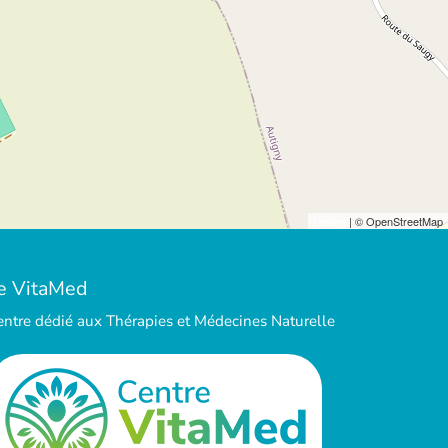
Leaflet
| © OpenStreetMap
e VitaMed
entre dédié aux Thérapies et Médecines Naturelle