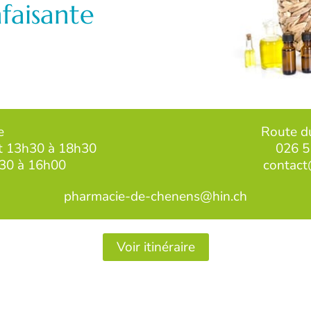
faisante
e
Route d
et 13h30 à 18h30
026 5
h30 à 16h00
contact
pharmacie-de-chenens@hin.ch
Voir itinéraire