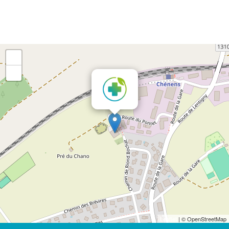
+
-
×
Leaflet
| © OpenStreetMap