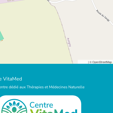
Leaflet
| © OpenStreetMap
e VitaMed
entre dédié aux Thérapies et Médecines Naturelle