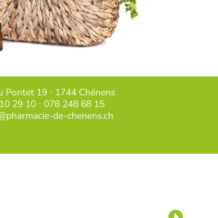
u Pontet 19 ⋅ 1744 Chénens
10 29 10
⋅
078 248 68 15
@pharmacie-de-chenens.ch