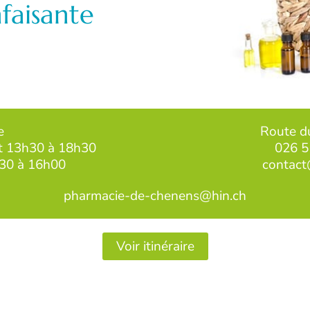
faisante
e
Route d
et 13h30 à 18h30
026 5
h30 à 16h00
contact
pharmacie-de-chenens@hin.ch
Voir itinéraire