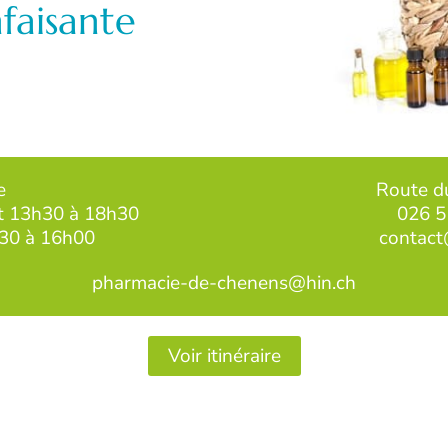
faisante
e
Route d
et 13h30 à 18h30
026 5
h30 à 16h00
contact
pharmacie-de-chenens@hin.ch
Voir itinéraire