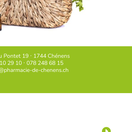
u Pontet 19 ⋅ 1744 Chénens
10 29 10
⋅
078 248 68 15
@pharmacie-de-chenens.ch