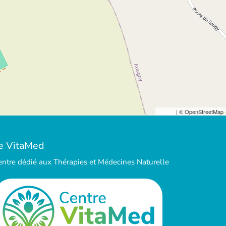
Leaflet
| © OpenStreetMap
e VitaMed
entre dédié aux Thérapies et Médecines Naturelle