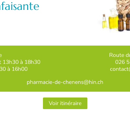
faisante
e
Route d
et 13h30 à 18h30
026 5
h30 à 16h00
contact
pharmacie-de-chenens@hin.ch
Voir itinéraire