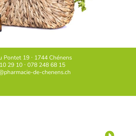
u Pontet 19 ⋅ 1744 Chénens
10 29 10
⋅
078 248 68 15
@pharmacie-de-chenens.ch