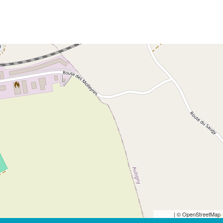
Leaflet
| © OpenStreetMap