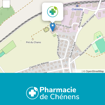
-
×
Leaflet
| © OpenStreetMap